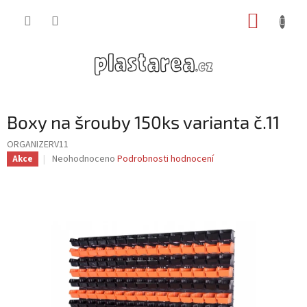
Přejít
NÁKUP
na
obsah
KOŠÍK
Boxy na šrouby 150ks varianta č.11
ORGANIZERV11
Průměrné
Neohodnoceno
Podrobnosti hodnocení
Akce
hodnocení
produktu
je
0,0
z
5
hvězdiček.