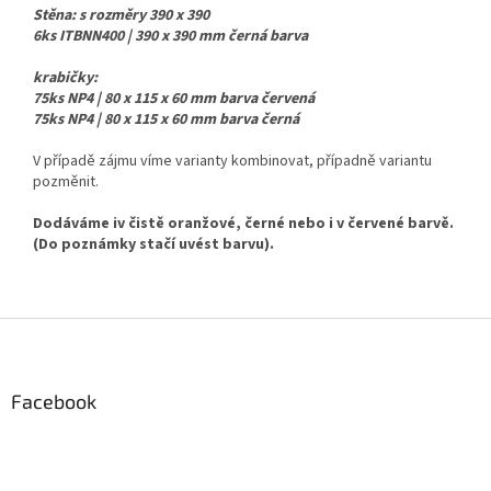
Stěna: s rozměry 390 x 390
6ks ITBNN400 | 390 x 390 mm černá barva
krabičky:
75ks NP4 | 80 x 115 x 60 mm barva červená
75ks NP4 | 80 x 115 x 60 mm barva černá
V případě zájmu víme varianty kombinovat, případně variantu
pozměnit.
Dodáváme iv čistě oranžové, černé nebo i v červené barvě.
(Do poznámky stačí uvést barvu).
Z
á
p
a
Facebook
t
í