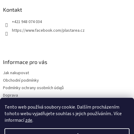
Kontakt
+421 948 074 034
https://www.facebook.com/plastarea.cz
Informace pro vás
Jak nakupovat
Obchodní podmínky
Podmínky ochrany osobních údajů
Doprava
Reklamace a vrácení zboží
Tento web používá soubory cookie. Dalším procházením
Cenné tipy a rady
tohoto webu vyjadřujete souhlas s jejich používáním.. Více
informací
zde
.