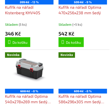
o
399 Kč
–13 %
599 Kč
–9 %
d
Kufřík na nářadí
Kufřík na nářadí Optima
u
Kistenberg KHV40S
470x256x238 mm šedý
k
t
Skladem
(5 ks)
Skladem
(>5 ks)
ů
346 Kč
542 Kč
Do košíku
Do košíku
Novinka
Novinka
608 Kč
–8 %
699 Kč
–8 %
Kufřík na nářadí Optima
Kufřík na nářadí Optima
540x278x269 mm šedý
586x296x305 mm šedý
KOPA5530S
KOPA6030S