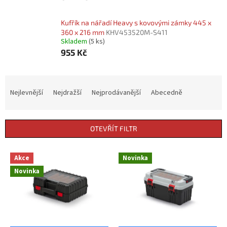
Kufřík na nářadí Heavy s kovovými zámky 445 x
360 x 216 mm
KHV453520M-S411
Skladem
(5 ks)
955 Kč
Ř
a
Nejlevnější
Nejdražší
Nejprodávanější
Abecedně
z
e
n
OTEVŘÍT FILTR
í
p
V
r
Akce
Novinka
ý
o
Novinka
p
d
i
u
s
k
p
t
r
ů