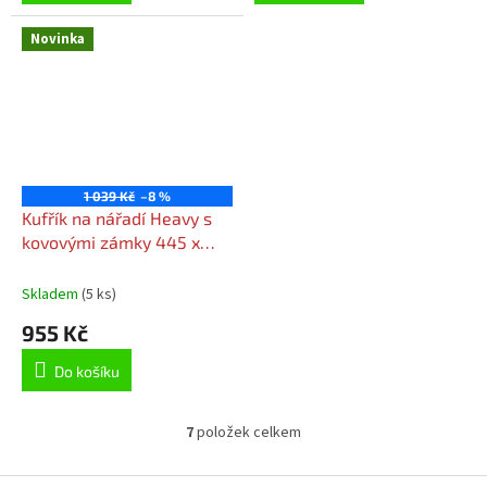
Novinka
1 039 Kč
–8 %
Kufřík na nářadí Heavy s
kovovými zámky 445 x
360 x 216 mm
KHV453520M-S411
Skladem
(5 ks)
955 Kč
Do košíku
7
položek celkem
O
v
l
Z