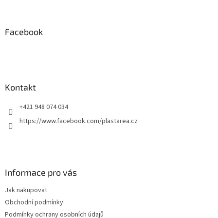
á
á
d
p
a
a
Facebook
c
t
í
í
p
r
v
k
Kontakt
y
v
+421 948 074 034
ý
p
https://www.facebook.com/plastarea.cz
i
s
u
Informace pro vás
Jak nakupovat
Obchodní podmínky
Podmínky ochrany osobních údajů