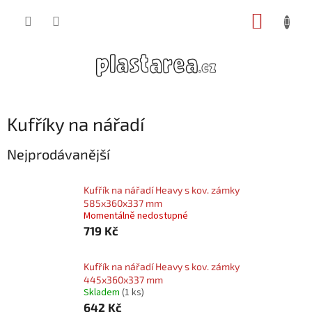
Přejít
NÁKUP
na
obsah
KOŠÍK
Kufříky na nářadí
Nejprodávanější
Kufřík na nářadí Heavy s kov. zámky
585x360x337 mm
Momentálně nedostupné
719 Kč
Kufřík na nářadí Heavy s kov. zámky
445x360x337 mm
Skladem
(1 ks)
642 Kč