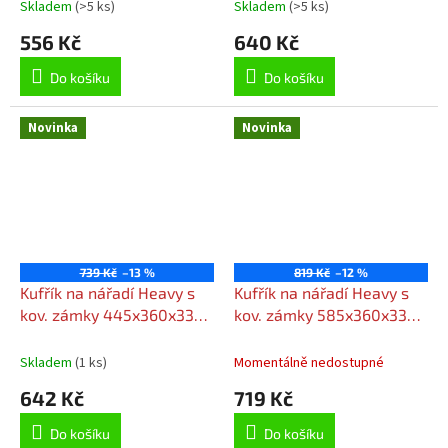
Skladem
(>5 ks)
Skladem
(>5 ks)
556 Kč
640 Kč
Do košíku
Do košíku
Novinka
Novinka
739 Kč
–13 %
819 Kč
–12 %
Kufřík na nářadí Heavy s
Kufřík na nářadí Heavy s
kov. zámky 445x360x337
kov. zámky 585x360x337
mm
mm
Skladem
(1 ks)
Momentálně nedostupné
642 Kč
719 Kč
Do košíku
Do košíku