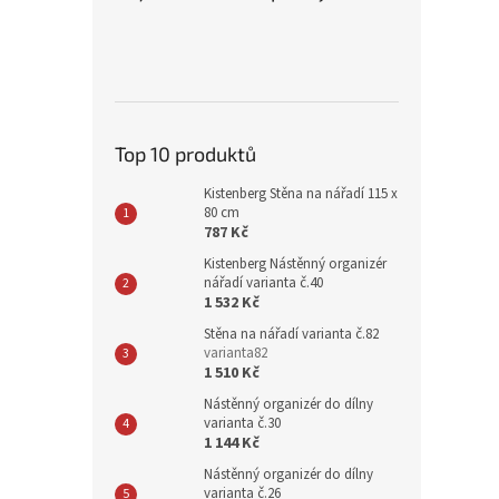
Top 10 produktů
Kistenberg Stěna na nářadí 115 x
80 cm
787 Kč
Kistenberg Nástěnný organizér
nářadí varianta č.40
1 532 Kč
Stěna na nářadí varianta č.82
varianta82
1 510 Kč
Nástěnný organizér do dílny
varianta č.30
1 144 Kč
Nástěnný organizér do dílny
varianta č.26