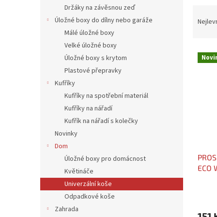
n
Držáky na závěsnou zeď
Ř
e
a
Úložné boxy do dílny nebo garáže
Nejlev
l
z
Málé úložné boxy
e
Velké úložné boxy
V
n
Úložné boxy s krytom
Novi
ý
í
Plastové přepravky
p
p
Kufříky
i
r
s
o
Kufříky na spotřební materiál
p
d
Kufříky na nářadí
r
u
Kufřík na nářadí s kolečky
o
k
Novinky
d
t
Dom
u
ů
PROS
k
Úložné boxy pro domácnost
ECO 
t
Květináče
466
ů
Univerzální koše
Odpadkové koše
Zahrada
151 