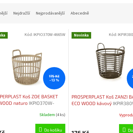
nější
Nejdražší
Nejprodávanější
Abecedně
Kód:
IKPIO370W-4665W
Kód:
IKPIR38
nka
Novinka
175 Kč
–13 %
PERPLAST Koš ZOE BASKET
PROSPERPLAST Koš ZANZI B
WOOD naturo
IKPIO370W-
ECO WOOD kávový
IKPIR38
5W
4625W
Skladem
(4 ks)
Vyprod
Průměrné
hodnocení
produktu
Do košíku
Do
Kč
176 Kč
je