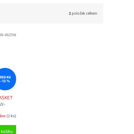
2
položek celkem
0W-4625W
203 Kč
–13 %
ASKET
0W-
áno
(2 ks)
 košíku