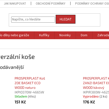
JAK NAKUPOVAT
OBCHODNÍ PODMÍNKY
PODMÍNKY OCHRANY OS
HLEDAT
do dílny nebo garáže
Kufříky
Novinky
Dom
Zahrad
erzální koše
odávanější
PROSPERPLAST Koš
PROSPERPLAST 
ZOE BASKET ECO
ZANZI BASKET E
WOOD naturo
WOOD kávový
IKPIO370W-4665W
IKPIR380W-462
Skladem
(4 ks)
Vyprodáno
(2 ks)
151 Kč
176 Kč