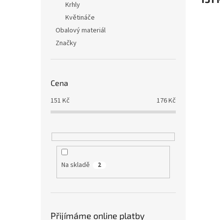
Krhly
Květináče
Obalový materiál
Značky
Cena
151
Kč
176
Kč
Na skladě
2
Přijímáme online platby