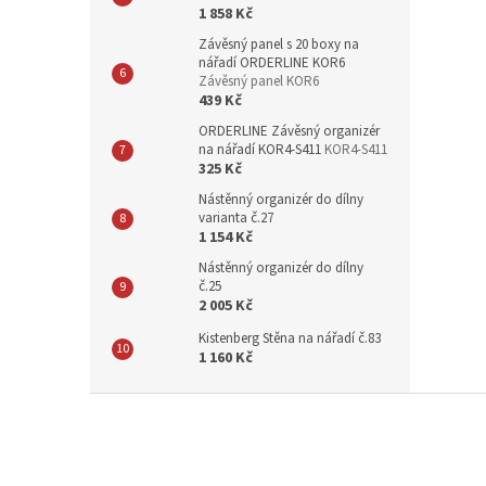
1 858 Kč
Závěsný panel s 20 boxy na
nářadí ORDERLINE KOR6
Závěsný panel KOR6
439 Kč
ORDERLINE Závěsný organizér
na nářadí KOR4-S411
KOR4-S411
325 Kč
Nástěnný organizér do dílny
varianta č.27
1 154 Kč
Nástěnný organizér do dílny
č.25
2 005 Kč
Kistenberg Stěna na nářadí č.83
1 160 Kč
Z
á
p
a