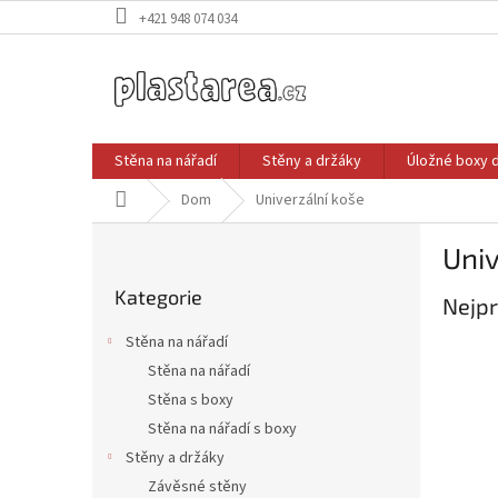
Přejít
+421 948 074 034
na
obsah
Stěna na nářadí
Stěny a držáky
Úložné boxy 
Domů
Dom
Univerzální koše
P
Univ
o
Přeskočit
s
Kategorie
kategorie
Nejpr
t
r
Stěna na nářadí
a
Stěna na nářadí
n
Stěna s boxy
n
í
Stěna na nářadí s boxy
p
Stěny a držáky
a
Závěsné stěny