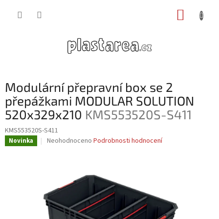
Přejít
NÁKUP
na
obsah
KOŠÍK
Modulární přepravní box se 2
přepážkami MODULAR SOLUTION
520x329x210
KMS553520S-S411
KMS553520S-S411
Průměrné
Neohodnoceno
Podrobnosti hodnocení
Novinka
hodnocení
produktu
je
0,0
z
5
hvězdiček.