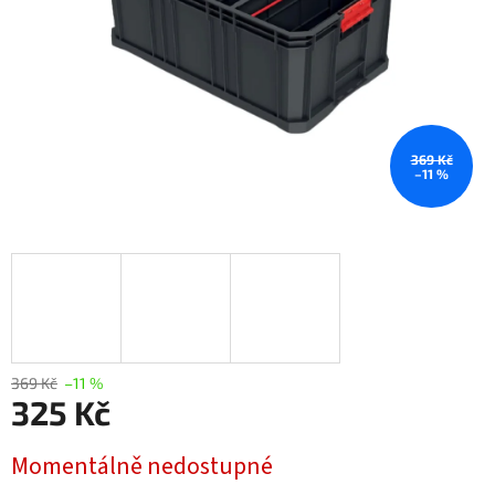
369 Kč
–11 %
369 Kč
–11 %
325 Kč
Měrná
Momentálně nedostupné
cena: