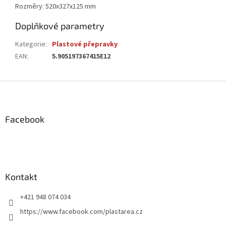
Rozměry: 520x327x125 mm
Doplňkové parametry
Kategorie
:
Plastové přepravky
EAN
:
5.905197367415E12
Z
á
p
a
Facebook
t
í
Kontakt
+421 948 074 034
https://www.facebook.com/plastarea.cz