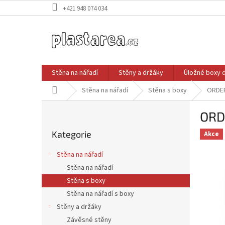
Přejít
+421 948 074 034
na
obsah
Stěna na nářadí
Stěny a držáky
Úložné boxy 
Domů
Stěna na nářadí
Stěna s boxy
ORDER
P
ORD
o
Přeskočit
s
Kategorie
kategorie
Akce
t
r
Stěna na nářadí
a
Stěna na nářadí
n
Stěna s boxy
n
í
Stěna na nářadí s boxy
p
Stěny a držáky
a
Závěsné stěny