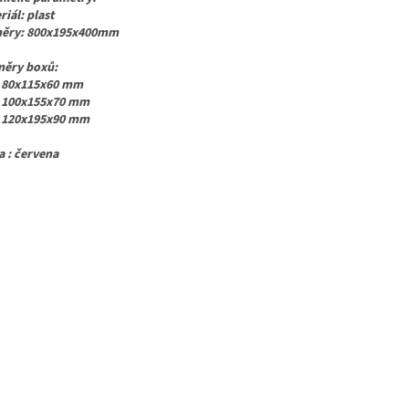
iál: plast
ěry: 800x195x400mm
ěry boxů:
 80x115x60 mm
 100x155x70 mm
 120x195x90 mm
a : červena