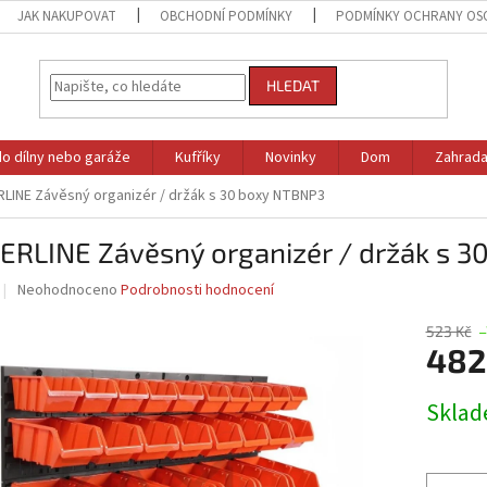
JAK NAKUPOVAT
OBCHODNÍ PODMÍNKY
PODMÍNKY OCHRANY OS
HLEDAT
do dílny nebo garáže
Kufříky
Novinky
Dom
Zahrad
LINE Závěsný organizér / držák s 30 boxy NTBNP3
ERLINE Závěsný organizér / držák s 
Průměrné
Neohodnoceno
Podrobnosti hodnocení
hodnocení
produktu
523 Kč
–
je
482
0,0
z
Měrná
Skla
5
cena:
hvězdiček.