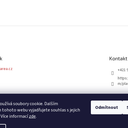
k
Kontakt
tarea.cz
+421 
https
m/pla
užívá soubory cookie. Dalším
Odmítnout
tohoto webu vyjadřujete souhlas s jejich
 Více informací
zde
.