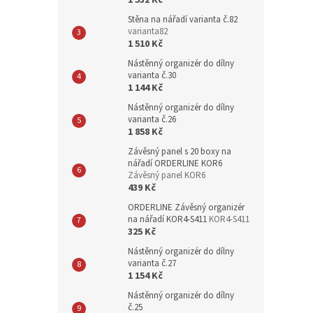
1 532 Kč
Stěna na nářadí varianta č.82
varianta82
1 510 Kč
Nástěnný organizér do dílny
varianta č.30
1 144 Kč
Nástěnný organizér do dílny
varianta č.26
1 858 Kč
Závěsný panel s 20 boxy na
nářadí ORDERLINE KOR6
Závěsný panel KOR6
439 Kč
ORDERLINE Závěsný organizér
na nářadí KOR4-S411
KOR4-S411
325 Kč
Nástěnný organizér do dílny
varianta č.27
1 154 Kč
Nástěnný organizér do dílny
č.25