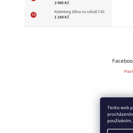
2 005 Kč
Kistenberg Stěna na nářadí č.83
1 160 Kč
Z
á
p
a
t
Faceboo
í
Plas
Tento web po
procházením 
používáním..