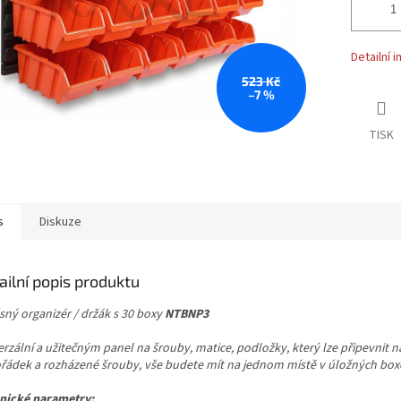
Detailní 
523 Kč
–7 %
TISK
s
Diskuze
ailní popis produktu
sný organizér / držák s 30 boxy
NTBNP3
erzální a užitečným panel na šrouby, matice, podložky, který lze připevnit 
řádek a rozházené šrouby, vše budete mít na jednom místě v úložných box
nické parametry: