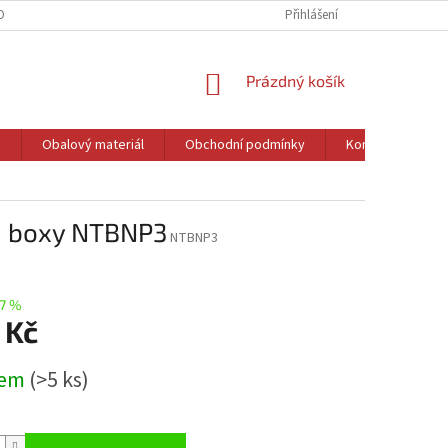
OBNÍCH ÚDAJŮ
DOPRAVA
REKLAMACE A VRÁCENÍ ZBOŽÍ
Přihlášení
CENN
NÁKUPNÍ
Prázdný košík
KOŠÍK
a
Obalový materiál
Obchodní podmínky
Kontakty
30 boxy NTBNP3
NTBNP3
7 %
 Kč
dem
(>5 ks)