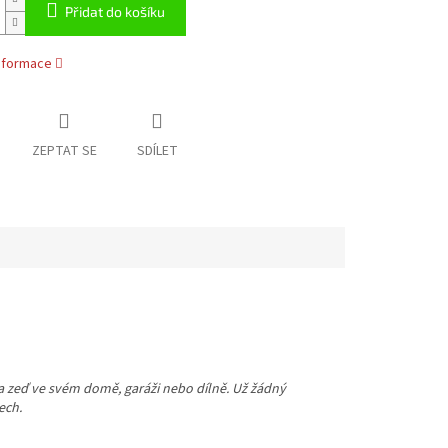
Přidat do košíku
informace
ZEPTAT SE
SDÍLET
na zeď ve svém domě, garáži nebo dílně. Už žádný
ech.