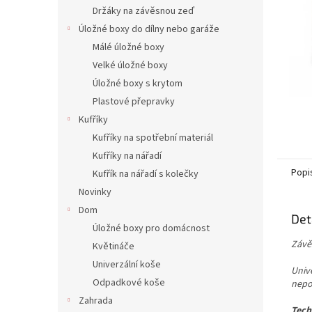
n
Držáky na závěsnou zeď
e
Úložné boxy do dílny nebo garáže
l
Málé úložné boxy
Velké úložné boxy
Úložné boxy s krytom
Plastové přepravky
Kufříky
Kufříky na spotřební materiál
Kufříky na nářadí
Popi
Kufřík na nářadí s kolečky
Novinky
Dom
Det
Úložné boxy pro domácnost
Závě
Květináče
Univerzální koše
Univ
Odpadkové koše
nepo
Zahrada
Tech