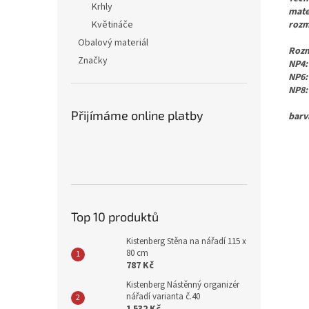
Krhly
mater
rozm
Květináče
Obalový materiál
Rozm
Značky
NP4:
NP6:
NP8:
Přijímáme online platby
barv
Top 10 produktů
Kistenberg Stěna na nářadí 115 x
80 cm
787 Kč
Kistenberg Nástěnný organizér
nářadí varianta č.40