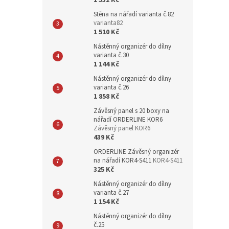
1 532 Kč
Stěna na nářadí varianta č.82
varianta82
1 510 Kč
Nástěnný organizér do dílny
varianta č.30
1 144 Kč
Nástěnný organizér do dílny
varianta č.26
1 858 Kč
Závěsný panel s 20 boxy na
nářadí ORDERLINE KOR6
Závěsný panel KOR6
439 Kč
ORDERLINE Závěsný organizér
na nářadí KOR4-S411
KOR4-S411
325 Kč
Nástěnný organizér do dílny
varianta č.27
1 154 Kč
Nástěnný organizér do dílny
č.25