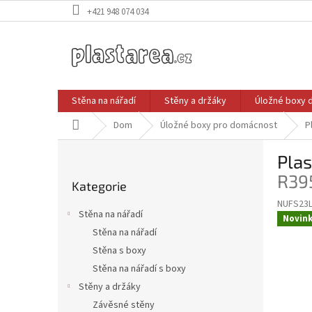
Přejít
+421 948 074 034
na
obsah
Stěna na nářadí
Stěny a držáky
Úložné boxy 
Domů
Dom
Úložné boxy pro domácnost
P
P
Pla
o
Přeskočit
s
R39
Kategorie
kategorie
t
NUFS23L
r
Stěna na nářadí
Novin
a
Stěna na nářadí
n
Stěna s boxy
n
í
Stěna na nářadí s boxy
p
Stěny a držáky
a
Závěsné stěny