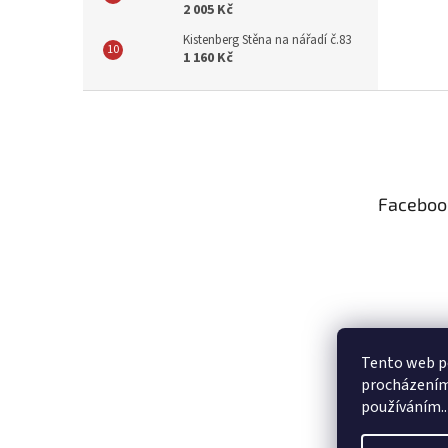
2 005 Kč
Kistenberg Stěna na nářadí č.83
1 160 Kč
Z
á
p
a
t
Faceboo
í
Tento web po
procházením 
používáním..