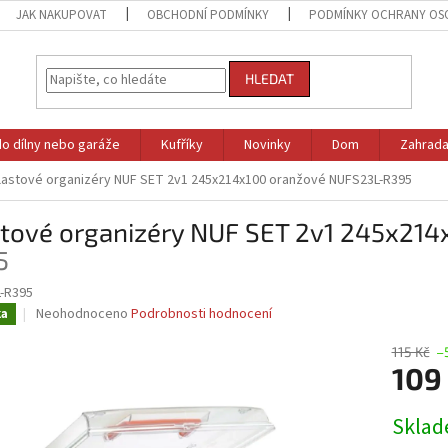
JAK NAKUPOVAT
OBCHODNÍ PODMÍNKY
PODMÍNKY OCHRANY OS
HLEDAT
do dílny nebo garáže
Kufříky
Novinky
Dom
Zahrad
lastové organizéry NUF SET 2v1 245x214x100 oranžové
NUFS23L-R395
stové organizéry NUF SET 2v1 245x21
5
-R395
Průměrné
Neohodnoceno
Podrobnosti hodnocení
ka
hodnocení
produktu
115 Kč
–
je
109
0,0
z
Měrná
Skla
5
cena:
hvězdiček.