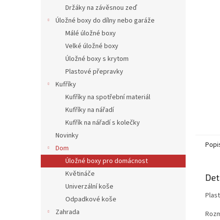
n
Držáky na závěsnou zeď
e
Úložné boxy do dílny nebo garáže
l
Málé úložné boxy
Velké úložné boxy
Úložné boxy s krytom
Plastové přepravky
Kufříky
Kufříky na spotřební materiál
Kufříky na nářadí
Kufřík na nářadí s kolečky
Novinky
Popi
Dom
Úložné boxy pro domácnost
Květináče
Det
Univerzální koše
Plast
Odpadkové koše
Zahrada
Rozm