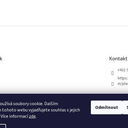
k
Kontakt
+421 
https
m/pla
užívá soubory cookie. Dalším
Odmítnout
tohoto webu vyjadřujete souhlas s jejich
 Více informací
zde
.