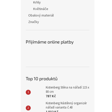
Krhly
Květináče
Obalový materiál
Značky
Přijímáme online platby
Top 10 produktů
Kistenberg Stěna na nářadí 115 x
80 cm
787 Kč
Kistenberg Nástěnný organizér
nářadí varianta č.40