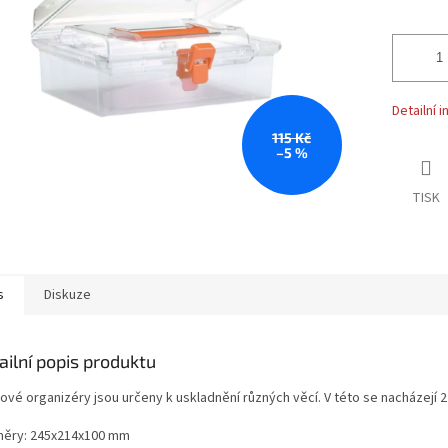
Detailní 
115 Kč
–5 %
TISK
s
Diskuze
ailní popis produktu
ové organizéry jsou určeny k uskladnění různých věcí. V této se nacházejí 2
ěry: 245x214x100 mm