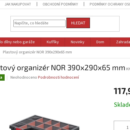
JAK NAKUPOVAT
OBCHODNÍ PODMÍNKY
PODMÍNKY OCHRANY OS
HLEDAT
do dílny nebo garáže
Kufříky
Novinky
Dom
Zahrad
Plastový organizér NOR 390x290x65 mm
stový organizér NOR 390x290x65 mm
K
Průměrné
Neohodnoceno
Podrobnosti hodnocení
ka
hodnocení
produktu
117,
je
0,0
Měrná
Skla
z
cena:
5
hvězdiček.