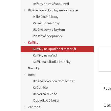
n
Držáky na závěsnou zeď
e
Úložné boxy do dílny nebo garáže
l
Málé úložné boxy
Velké úložné boxy
Úložné boxy s krytom
Plastové přepravky
Kufříky
Kufříky na spotřební materiál
Kufříky na nářadí
Kufřík na nářadí s kolečky
Novinky
Dom
Úložné boxy pro domácnost
Květináče
Popi
Univerzální koše
Odpadkové koše
Det
Zahrada