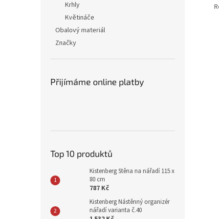
Krhly
R
Květináče
Obalový materiál
Značky
Přijímáme online platby
Top 10 produktů
Kistenberg Stěna na nářadí 115 x
80 cm
787 Kč
Kistenberg Nástěnný organizér
nářadí varianta č.40