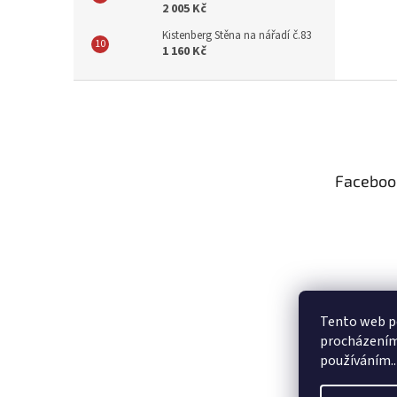
2 005 Kč
Kistenberg Stěna na nářadí č.83
1 160 Kč
Z
á
p
a
t
Faceboo
í
Tento web po
procházením 
používáním..