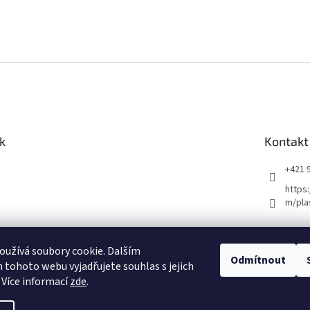
k
Kontakt
+421 
https
m/pla
užívá soubory cookie. Dalším
Odmítnout
tohoto webu vyjadřujete souhlas s jejich
 Více informací
zde
.