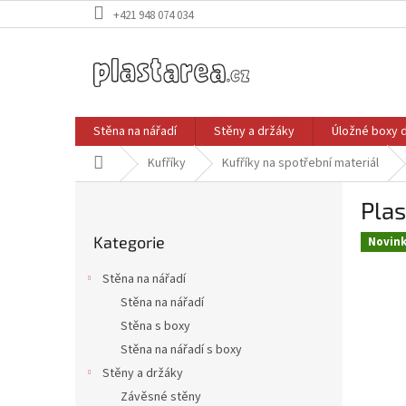
Přejít
+421 948 074 034
na
obsah
Stěna na nářadí
Stěny a držáky
Úložné boxy 
Domů
Kufříky
Kufříky na spotřební materiál
P
Pla
o
Přeskočit
s
Kategorie
kategorie
Novin
t
r
Stěna na nářadí
a
Stěna na nářadí
n
Stěna s boxy
n
í
Stěna na nářadí s boxy
p
Stěny a držáky
a
Závěsné stěny