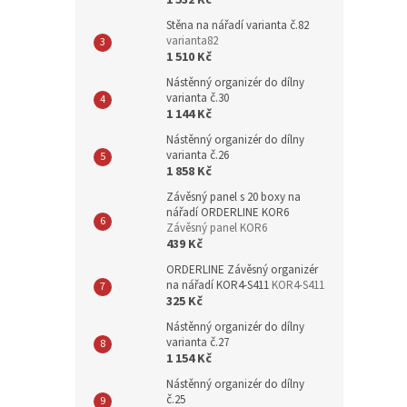
1 532 Kč
Stěna na nářadí varianta č.82
varianta82
1 510 Kč
Nástěnný organizér do dílny
varianta č.30
1 144 Kč
Nástěnný organizér do dílny
varianta č.26
1 858 Kč
Závěsný panel s 20 boxy na
nářadí ORDERLINE KOR6
Závěsný panel KOR6
439 Kč
ORDERLINE Závěsný organizér
na nářadí KOR4-S411
KOR4-S411
325 Kč
Nástěnný organizér do dílny
varianta č.27
1 154 Kč
Nástěnný organizér do dílny
č.25