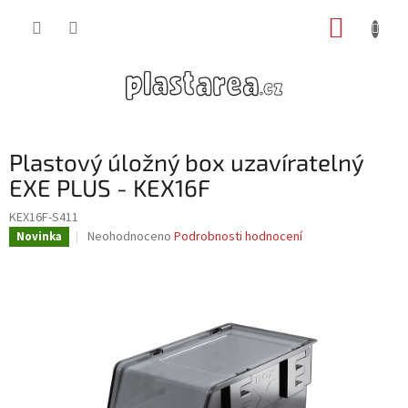
Přejít
NÁKUP
na
obsah
KOŠÍK
Plastový úložný box uzavíratelný
EXE PLUS - KEX16F
KEX16F-S411
Průměrné
Neohodnoceno
Podrobnosti hodnocení
Novinka
hodnocení
produktu
je
0,0
z
5
hvězdiček.