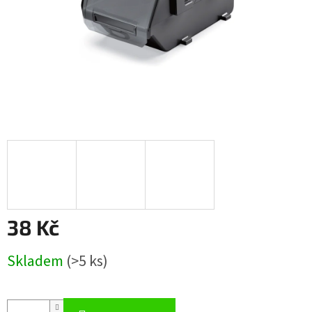
38 Kč
Měrná
Skladem
(>5 ks)
cena: