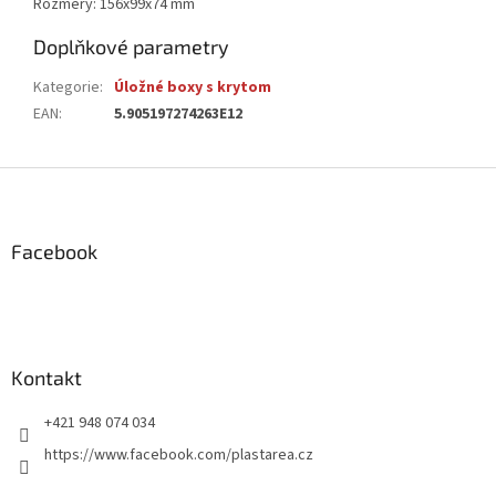
Rozměry: 156x99x74 mm
Doplňkové parametry
Kategorie
:
Úložné boxy s krytom
EAN
:
5.905197274263E12
Z
á
p
a
Facebook
t
í
Kontakt
+421 948 074 034
https://www.facebook.com/plastarea.cz