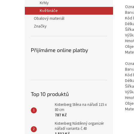
Krhly
Ozna
Květináče
Barv
Kód 
Obalový materiál
Délk
Značky
Šířk
Výšk
Hmot
Obje
Přijímáme online platby
Mate
Ozna
Barv
Kód 
Délk
Šířk
Výšk
Top 10 produktů
Hmot
Obje
Kistenberg Stěna na nářadí 115 x
Mate
80 cm
787 Kč
Kistenberg Nástěnný organizér
nářadí varianta č.40