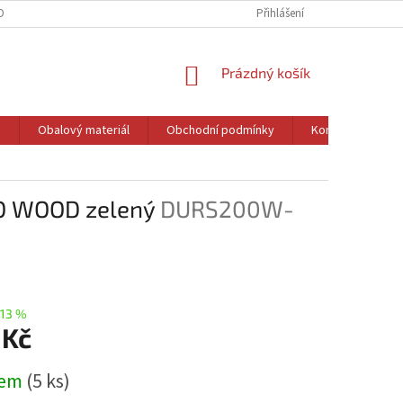
OBNÍCH ÚDAJŮ
DOPRAVA
REKLAMACE A VRÁCENÍ ZBOŽÍ
Přihlášení
CENN
NÁKUPNÍ
Prázdný košík
KOŠÍK
a
Obalový materiál
Obchodní podmínky
Kontakty
O WOOD zelený
DURS200W-
13 %
 Kč
dem
(5 ks)