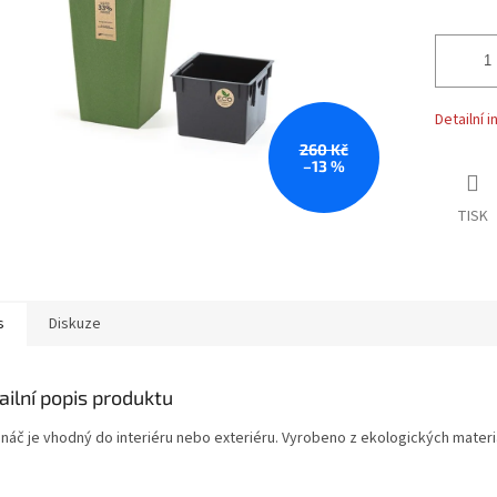
Detailní 
260 Kč
–13 %
TISK
s
Diskuze
ailní popis produktu
ináč je vhodný do interiéru nebo exteriéru. Vyrobeno z ekologických mate