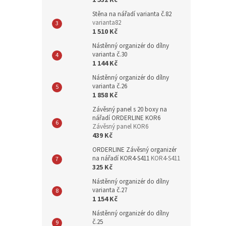
1 532 Kč
Stěna na nářadí varianta č.82
varianta82
1 510 Kč
Nástěnný organizér do dílny
varianta č.30
1 144 Kč
Nástěnný organizér do dílny
varianta č.26
1 858 Kč
Závěsný panel s 20 boxy na
nářadí ORDERLINE KOR6
Závěsný panel KOR6
439 Kč
ORDERLINE Závěsný organizér
na nářadí KOR4-S411
KOR4-S411
325 Kč
Nástěnný organizér do dílny
varianta č.27
1 154 Kč
Nástěnný organizér do dílny
č.25