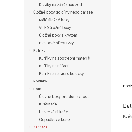
n
Držáky na závěsnou zeď
e
Úložné boxy do dílny nebo garáže
l
Málé úložné boxy
Velké úložné boxy
Úložné boxy s krytom
Plastové přepravky
Kufříky
Kufříky na spotřební materiál
Kufříky na nářadí
Kufřík na nářadí s kolečky
Novinky
Popi
Dom
Úložné boxy pro domácnost
Květináče
Det
Univerzální koše
Květ
Odpadkové koše
Zahrada