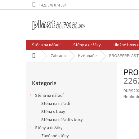
Přejít
+421 948 074 034
na
obsah
Stěna na nářadí
Stěny a držáky
Úložné boxy 
Domů
Zahrada
Květináče
PROSPERPLAST 
P
PRO
o
Přeskočit
s
226
Kategorie
kategorie
t
DURS20
r
Stěna na nářadí
Průměr
Neohod
a
hodnoce
Stěna na nářadí
n
produkt
Stěna s boxy
n
je
í
Stěna na nářadí s boxy
0,0
z
p
Stěny a držáky
5
a
Závěsné stěny
hvězdič