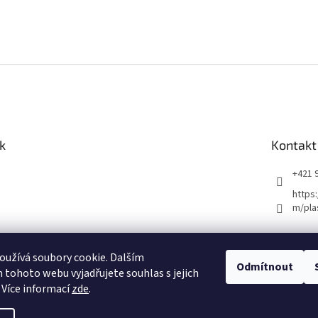
k
Kontakt
+421 
https
m/pla
užívá soubory cookie. Dalším
Odmítnout
tohoto webu vyjadřujete souhlas s jejich
 Více informací
zde
.