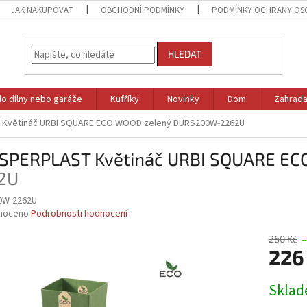
JAK NAKUPOVAT
OBCHODNÍ PODMÍNKY
PODMÍNKY OCHRANY OS
HLEDAT
do dílny nebo garáže
Kufříky
Novinky
Dom
Zahrad
Květináč URBI SQUARE ECO WOOD zelený
DURS200W-2262U
SPERPLAST Květináč URBI SQUARE EC
2U
0W-2262U
né
noceno
Podrobnosti hodnocení
ní
u
260 Kč
–
226
Měrná
Skla
cena:
ek.