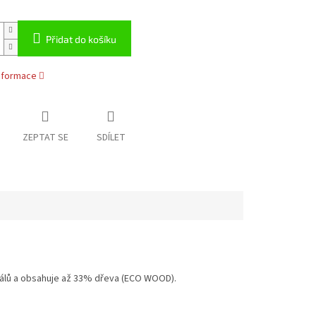
Přidat do košíku
informace
ZEPTAT SE
SDÍLET
riálů a obsahuje až 33% dřeva (ECO WOOD).