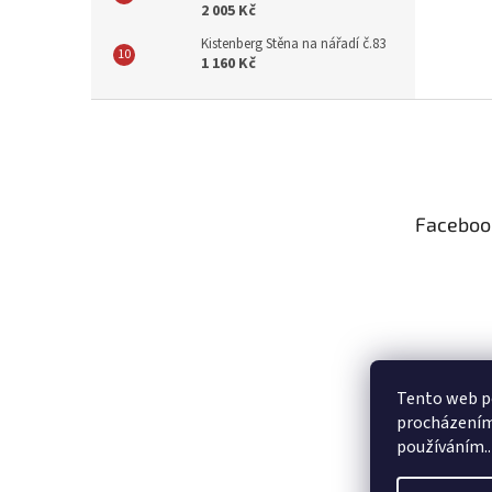
2 005 Kč
Kistenberg Stěna na nářadí č.83
1 160 Kč
Z
á
p
a
t
Faceboo
í
Tento web po
procházením 
používáním..