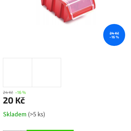
24 Kč
–16 %
24 Kč
–16 %
20 Kč
Měrná
Skladem
(>5 ks)
cena: