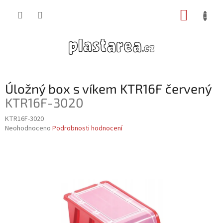
Přejít
NÁKUP
na
obsah
KOŠÍK
Úložný box s víkem KTR16F červený
KTR16F-3020
KTR16F-3020
Průměrné
Neohodnoceno
Podrobnosti hodnocení
hodnocení
produktu
je
0,0
z
5
hvězdiček.