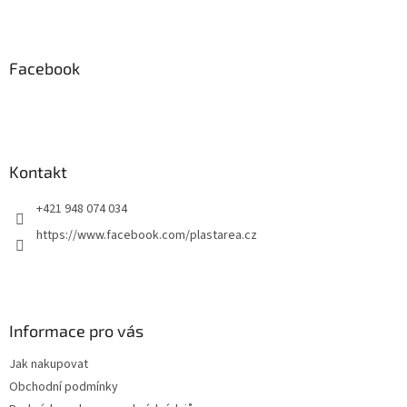
Z
á
p
a
Facebook
t
í
Kontakt
+421 948 074 034
https://www.facebook.com/plastarea.cz
Informace pro vás
Jak nakupovat
Obchodní podmínky