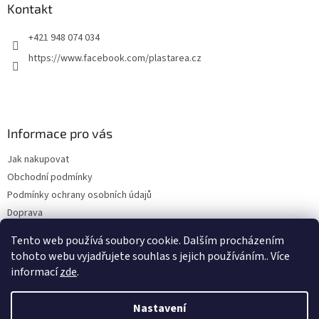
Kontakt
+421 948 074 034
https://www.facebook.com/plastarea.cz
Informace pro vás
Jak nakupovat
Obchodní podmínky
Podmínky ochrany osobních údajů
Doprava
Reklamace a vrácení zboží
Tento web používá soubory cookie. Dalším procházením
Cenné tipy a rady
tohoto webu vyjadřujete souhlas s jejich používáním.. Více
informací
zde
.
Nastavení
Vytvořil Shoptet