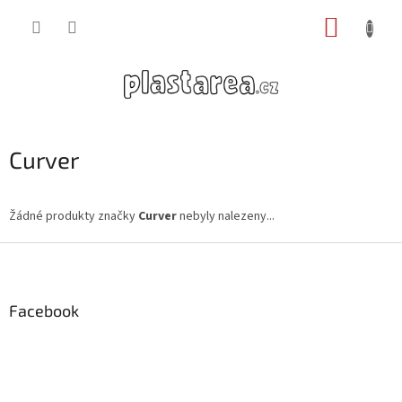
Přejít
NÁKUP
na
obsah
KOŠÍK
Curver
Žádné produkty značky
Curver
nebyly nalezeny...
Z
á
p
a
Facebook
t
í