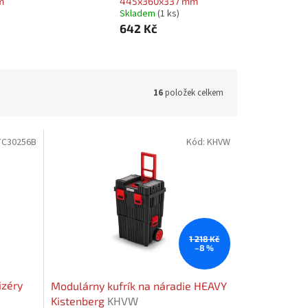
m
445x360x337 mm
Skladem
(1 ks)
642 Kč
16
položek celkem
TC30256B
Kód:
KHVW
1 218 Kč
–8 %
izéry
Modulárny kufrík na náradie HEAVY
Kistenberg
KHVW