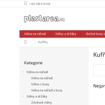
Přejít
+421 948 074 034
na
obsah
Stěna na nářadí
Stěny a držáky
Úložné boxy 
Domů
Kufříky
P
Kufř
o
Přeskočit
s
Kategorie
kategorie
t
r
Stěna na nářadí
a
Stěna na nářadí
n
Stěna s boxy
Nejpr
n
í
Stěna na nářadí s boxy
p
Stěny a držáky
a
Závěsné stěny