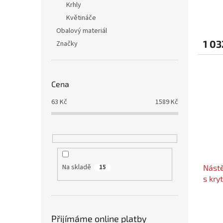
Krhly
ů
Květináče
Obalový materiál
1 03
Značky
Cena
63
Kč
1589
Kč
Na skladě
Nástě
15
s kryt
Přijímáme online platby