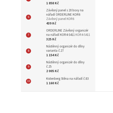
1 858 Kč
Závěsný panel s 20 boxy na
nářadí ORDERLINE KOR6
Závěsný panel KOR6
439 Kč
ORDERLINE Závěsný organizér
na nářadí KOR4-S411
KOR4-S411
325 Kč
Nástěnný organizér do dílny
varianta č.27
1 154 Kč
Nástěnný organizér do dílny
č.25
2 005 Kč
Kistenberg Stěna na nářadí č.83
1 160 Kč
Z
á
p
a