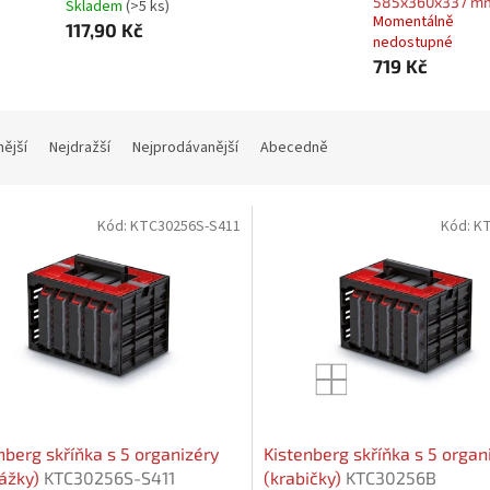
585x360x337 m
Skladem
(>5 ks)
Momentálně
117,90 Kč
nedostupné
719 Kč
nější
Nejdražší
Nejprodávanější
Abecedně
Kód:
KTC30256S-S411
Kód:
K
nberg skříňka s 5 organizéry
Kistenberg skříňka s 5 organ
ážky)
KTC30256S-S411
(krabičky)
KTC30256B