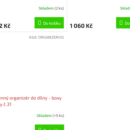
Skladem
(2 ks)
Skla
Do košíku
Do
2 Kč
1 060 Kč
Kód:
ORGANIZERV31
nný organizér do dílny - boxy
y č.31
Skladem
(>5 ks)