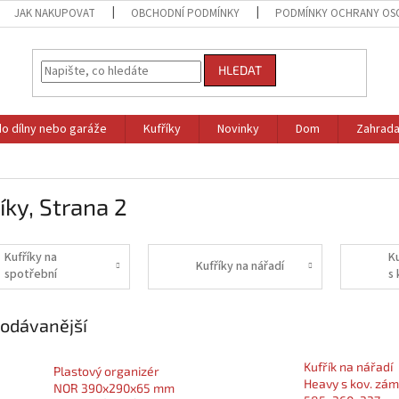
JAK NAKUPOVAT
OBCHODNÍ PODMÍNKY
PODMÍNKY OCHRANY OS
HLEDAT
do dílny nebo garáže
Kufříky
Novinky
Dom
Zahrad
íky
, Strana 2
Kufříky na
Ku
Kufříky na nářadí
spotřební
s
materiál
odávanější
Kufřík na nářadí
Plastový organizér
Heavy s kov. zá
NOR 390x290x65 mm