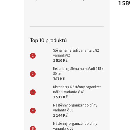
1 58
Top 10 produktů
Stěna na nářadí varianta č.82
varianta82
1 510 Kč
Kistenberg Stěna na nářadí 115 x
80 cm
787 Kč
Kistenberg Nástěnný organizér
nářadí varianta č.40
1 532 Kč
Nástěnný organizér do dílny
varianta č.30
1 144 Kč
Nástěnný organizér do dílny
varianta č.26