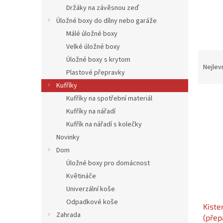
n
Držáky na závěsnou zeď
e
Úložné boxy do dílny nebo garáže
l
Málé úložné boxy
Velké úložné boxy
Ř
Úložné boxy s krytom
a
Nejlev
Plastové přepravky
z
Kufříky
e
V
n
Kufříky na spotřební materiál
ý
í
Kufříky na nářadí
p
p
Kufřík na nářadí s kolečky
i
r
Novinky
s
o
Dom
p
d
Úložné boxy pro domácnost
r
u
o
k
Květináče
d
t
Univerzální koše
u
ů
Odpadkové koše
Kiste
k
Zahrada
(přep
t